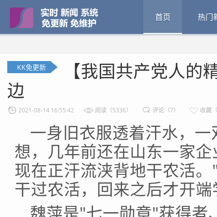
首页
热门
【我国共产党人的
KK免更新
边
2021-08-14 16:55:42
阅读（5336）
评论（7）
收藏（
一身旧衣服透着汗水，一
想，几年前还在山东一家企
现在正汗流浃背地干农活。
干过农活，回来之后才开端
魏萍是"七一勋章"获得者