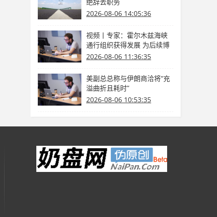
绝辞去职务
2026-08-06 14:05:36
视频丨专家：霍尔木兹海峡
通行组织获得发展 为后续博
弈供给缓冲期
2026-08-06 11:36:35
美副总总称与伊朗商洽将“充
溢曲折且耗时”
2026-08-06 10:53:35