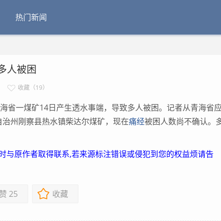
热门新闻
多人被困
收藏（19）
海省一煤矿14日产生透水事端，导致多人被困。记者从青海省
自治州刚察县热水镇柴达尔煤矿，现在
痛经
被困人数尚不确认。
及时与原作者取得联系,若来源标注错误或侵犯到您的权益烦请告
赞
25
收藏