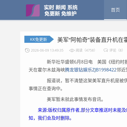
首页
美军“阿帕奇”装备直升机在
KK免更新
2026-06-09 13:49:35
阅读（4758）
评论（8）
新华社华盛顿6月8日电 美国《纽约时报
天在霍尔木兹海峡
腾龙银钻娱乐ZJB1998422
邻近
报道说，暂不清楚这架美军直升机是被伊
事情正在查询中。
美军暂未就此事情发布音讯。
来源:版权归属原作者,部分文章推送时未能
知，我们会及时删除。