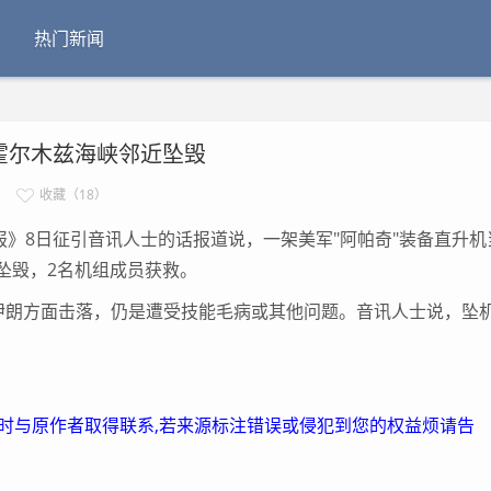
热门新闻
霍尔木兹海峡邻近坠毁
收藏（18）
》8日征引音讯人士的话报道说，一架美军"阿帕奇"装备直升机
坠毁，2名机组成员获救。
朗方面击落，仍是遭受技能毛病或其他问题。音讯人士说，坠
及时与原作者取得联系,若来源标注错误或侵犯到您的权益烦请告