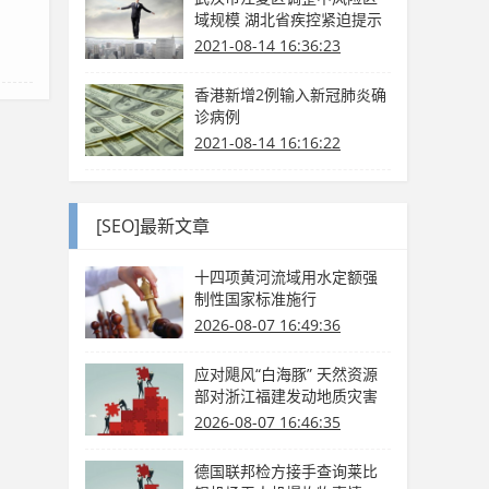
域规模 湖北省疾控紧迫提示
2021-08-14 16:36:23
香港新增2例输入新冠肺炎确
诊病例
2021-08-14 16:16:22
[SEO]最新文章
十四项黄河流域用水定额强
制性国家标准施行
2026-08-07 16:49:36
应对飓风“白海豚” 天然资源
部对浙江福建发动地质灾害
防护Ⅳ级呼应
2026-08-07 16:46:35
德国联邦检方接手查询莱比